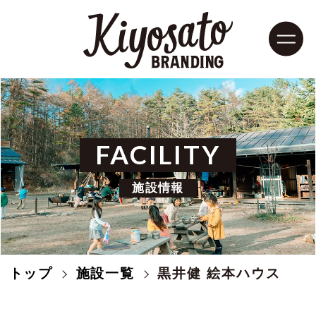
FACILITY
施設情報
トップ
施設一覧
黒井健 絵本ハウス
モデルコース
清里紹介