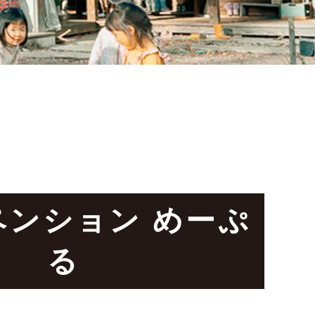
情報
ペンション めーぷ
る