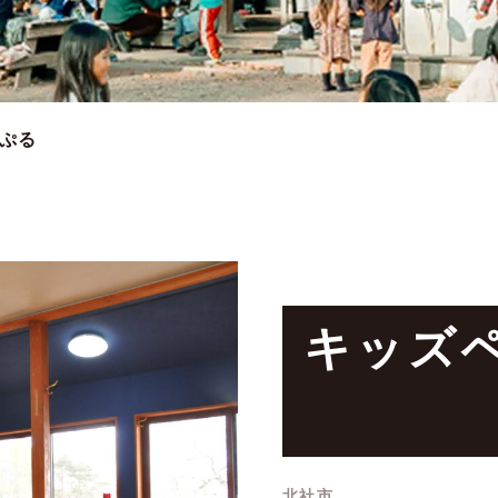
ス
清里紹介
ップ
お役立ち
ーぷる
CONTACT
キッズ
北社市