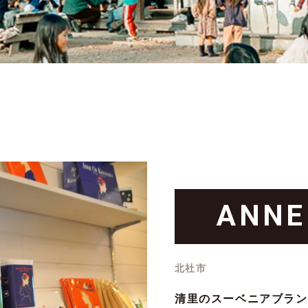
ス
清里紹介
ップ
お役立ち
CONTACT
ANNE
北社市
清里のスーベニアブラン